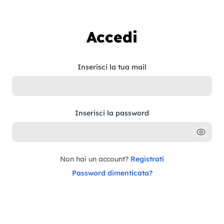
Vai al contenuto
Accedi
Inserisci la tua mail
Inserisci la password
Non hai un account?
Registrati
Password dimenticata?