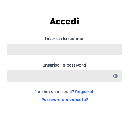
Vai al contenuto
Accedi
Inserisci la tua mail
Inserisci la password
Non hai un account?
Registrati
Password dimenticata?