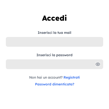
Vai al contenuto
Accedi
Inserisci la tua mail
Inserisci la password
Non hai un account?
Registrati
Password dimenticata?