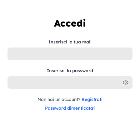
Vai al contenuto
Accedi
Inserisci la tua mail
Inserisci la password
Non hai un account?
Registrati
Password dimenticata?