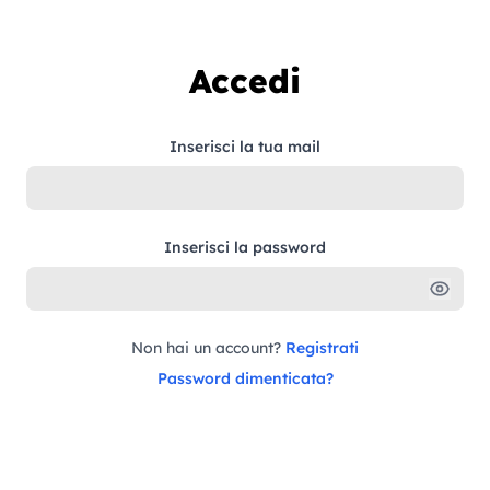
Vai al contenuto
Accedi
Inserisci la tua mail
Inserisci la password
Non hai un account?
Registrati
Password dimenticata?