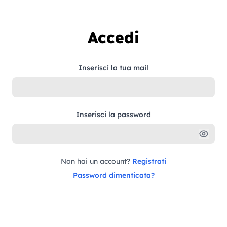
Vai al contenuto
Accedi
Inserisci la tua mail
Inserisci la password
Non hai un account?
Registrati
Password dimenticata?