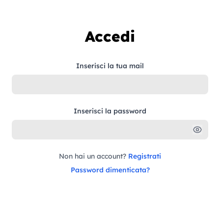
Vai al contenuto
Accedi
Inserisci la tua mail
Inserisci la password
Non hai un account?
Registrati
Password dimenticata?