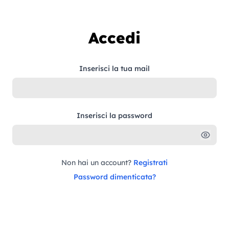
Vai al contenuto
Accedi
Inserisci la tua mail
Inserisci la password
Non hai un account?
Registrati
Password dimenticata?