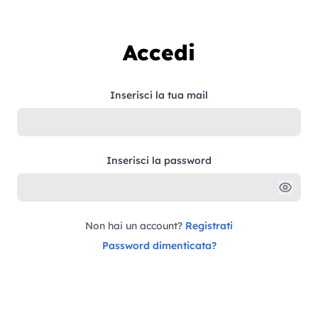
Vai al contenuto
Accedi
Inserisci la tua mail
Inserisci la password
Non hai un account?
Registrati
Password dimenticata?